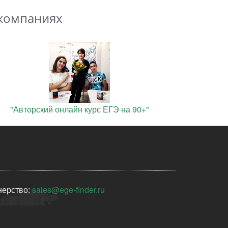
 компаниях
"Авторский онлайн курс ЕГЭ на 90+"
нерство:
sales@ege-finder.ru