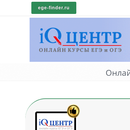
ege-finder.ru
Онлай